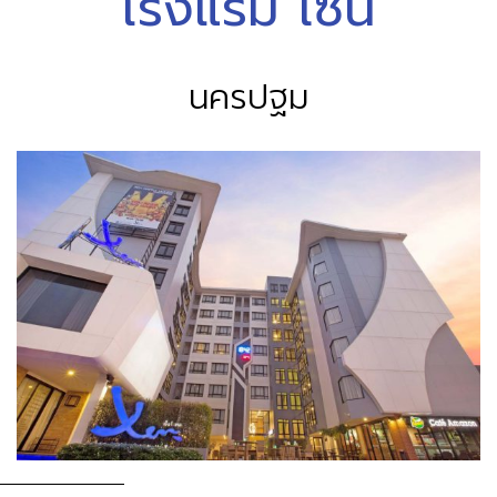
โรงแรม เซ็น
นครปฐม