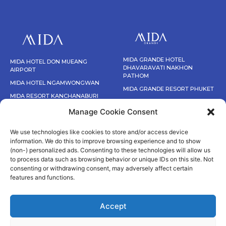
MIDA GRANDE HOTEL
MIDA HOTEL DON MUEANG
DHAVARAVATI NAKHON
AIRPORT
PATHOM
MIDA HOTEL NGAMWONGWAN
MIDA GRANDE RESORT PHUKET
MIDA RESORT KANCHANABURI
MIDA DE SEA HUA HIN
Manage Cookie Consent
We use technologies like cookies to store and/or access device
information. We do this to improve browsing experience and to show
(non-) personalized ads. Consenting to these technologies will allow us
to process data such as browsing behavior or unique IDs on this site. Not
consenting or withdrawing consent, may adversely affect certain
ACE OF HUA HIN
AKSORN RAYONG,
XEN HOTEL
features and functions.
RESORT
THE VITALITY
NAKHON PATHOM
COLLECTION
Accept