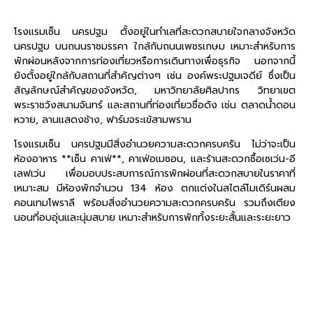
โรงแรมเซ็น นครปฐม ตั้งอยู่ในทำเลที่สะดวกสบายใจกลางจังหวัด
นครปฐม บนถนนราชมรรคา ใกล้กับถนนเพชรเกษม เหมาะสำหรับการ
พักผ่อนหลังจากการท่องเที่ยวหรือการเดินทางเพื่อธุรกิจ นอกจากนี้
ยังตั้งอยู่ใกล้กับสถานที่สำคัญต่างๆ เช่น องค์พระปฐมเจดีย์ ซึ่งเป็น
สัญลักษณ์สำคัญของจังหวัด, มหาวิทยาลัยศิลปากร วิทยาเขต
พระราชวังสนามจันทร์ และสถานที่ท่องเที่ยวชื่อดัง เช่น ตลาดน้ำดอน
หวาย, ลานแสดงช้าง, ฟาร์มจระเข้สามพราน
โรงแรมเซ็น นครปฐมมีสิ่งอำนวยความสะดวกครบครัน ไม่ว่าจะเป็น
ห้องอาหาร **เซ็น คาเฟ่**, คาเฟ่อเมซอน, และร้านสะดวกซื้อเซเว่น-อี
เลฟเว่น เพื่อมอบประสบการณ์การพักผ่อนที่สะดวกสบายในราคาที่
เหมาะสม มีห้องพักจำนวน 134 ห้อง ตกแต่งในสไตล์โมเดิร์นผสม
คอนเทมโพราลี พร้อมสิ่งอำนวยความสะดวกครบครัน รวมถึงเตียง
นอนที่อบอุ่นและนุ่มสบาย เหมาะสำหรับการพักทั้งระยะสั้นและระยะยาว